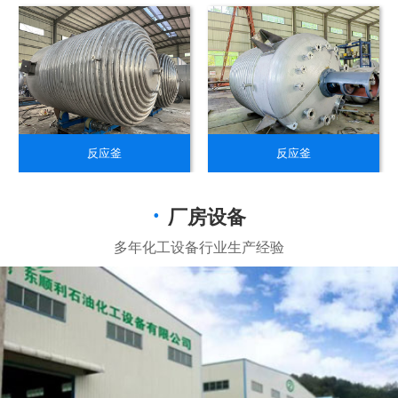
反应釜
反应釜
厂房设备