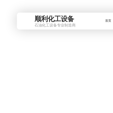
顺利化工设备
首页
石油化工设备专业制造商
产品中心
走进顺利
新闻资讯
为您提供双层罐、双层玻璃钢罐、水泥罐、化工斧等
广东顺利化工设备有限公司位于“世界客都”广东梅州市，
关注我们，实时掌握石油化工设备新动态
程师3人，技术人员及管理人员8人;注册资金1600万
《危险化学品包装物许可证》
反应釜
公司动态
搅拌罐
行业资讯
公司简介
荣誉资质
SF双层储罐
玻璃钢罐