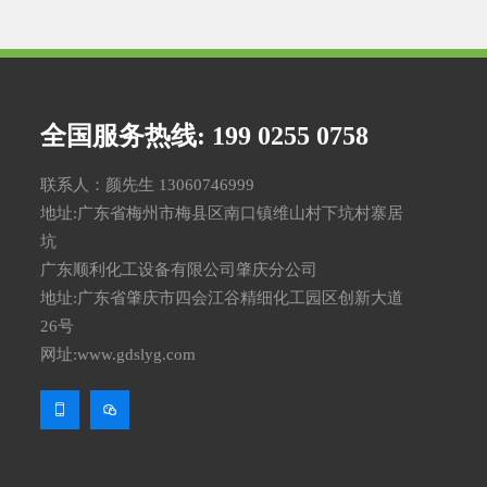
全国服务热线: 199 0255 0758
联系人：颜先生 13060746999
地址:广东省梅州市梅县区南口镇维山村下坑村寨居
坑
广东顺利化工设备有限公司肇庆分公司
地址:广东省肇庆市四会江谷精细化工园区创新大道
26号
网址:www.gdslyg.com

