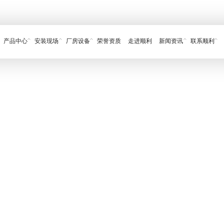
产品中心
安装现场
厂房设备
荣誉资质
走进顺利
新闻资讯
联系顺利
高质量产品。
厂房面积3000平方米;现有职工30余人，其中工
元。公司先后取得了《全国工业产品生产许可证》,
不锈钢储罐
常见问题
碳钢储罐
企业形象
视频中心
双层管道
其他金属容器